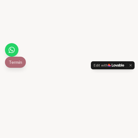
Termin
Edit with
Beauty Center 4u
Willy-Brandt-Allee 1
27753 Delmenhorst