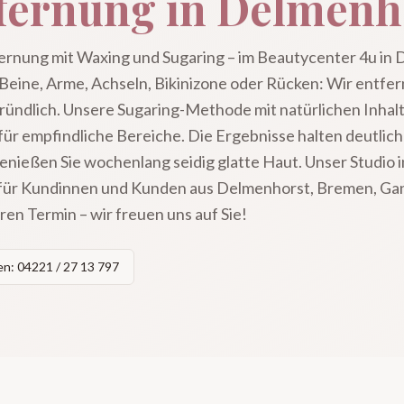
fernung in Delmenh
ernung mit Waxing und Sugaring – im Beautycenter 4u in D
Beine, Arme, Achseln, Bikinizone oder Rücken: Wir entf
ründlich. Unsere Sugaring-Methode mit natürlichen Inhalt
ür empfindliche Bereiche. Die Ergebnisse halten deutlich 
nießen Sie wochenlang seidig glatte Haut. Unser Studio i
r für Kundinnen und Kunden aus Delmenhorst, Bremen, G
ren Termin – wir freuen uns auf Sie!
n: 04221 / 27 13 797