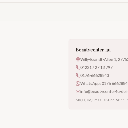
Beautycenter 4u
Willy-Brandt-Allee 1, 277
04221 / 27 13 797
0176-66628843
WhatsApp: 0176 6662884
info@beautycenter4u-del
Mo, Di, Do, Fr: 11–18 Uhr · Sa: 11