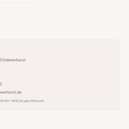
53 Delmenhorst
3
menhorst.de
–16 Uhr · Mi & So: geschlossen