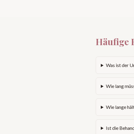
Häufige 
Was ist der U
Wie lang müss
Wie lange häl
Ist die Behan