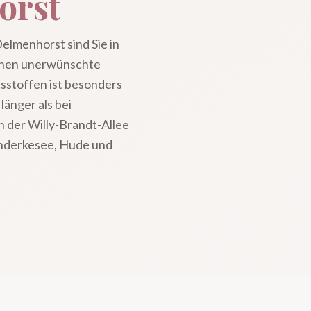
orst
elmenhorst sind Sie in
ernen unerwünschte
sstoffen ist besonders
länger als bei
n der Willy-Brandt-Allee
anderkesee, Hude und