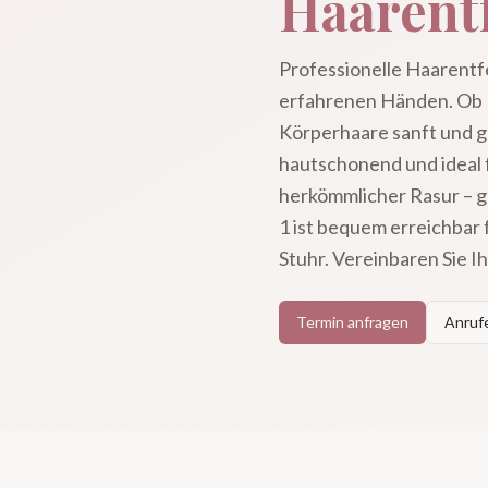
Haarent
Professionelle Haarentf
erfahrenen Händen. Ob 
Körperhaare sanft und g
hautschonend und ideal f
herkömmlicher Rasur – ge
1 ist bequem erreichba
Stuhr. Vereinbaren Sie Ih
Termin anfragen
Anrufe